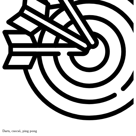
Darts, csocsó, ping pong