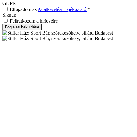
GDPR
Elfogadom az
Adatkezelési Tájékoztatót
*
Signup
Feliratkozom a hírlevélre
Foglalás beküldése