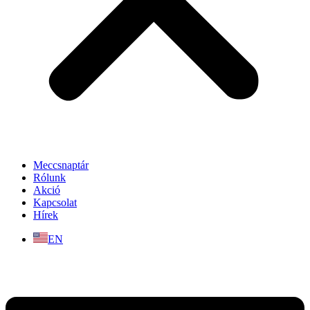
Meccsnaptár
Rólunk
Akció
Kapcsolat
Hírek
EN