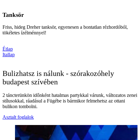
Tanksör
Friss, hideg Dreher tanksör, egyenesen a bontatlan rézhordóból,
tökéletes ízélménnyel!
Étlap
Itallap
Bulizhatsz is nálunk - szórakozóhely
budapest szívében
2 táncterünkön időnként hatalmas partykkal várunk, változatos zenei
stílusokkal, ráadásul a Fügébe is bármikor felmehetsz az ottani
bulikon tombolni.
Asztalt foglalok