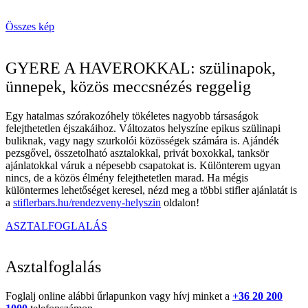
Összes kép
GYERE A HAVEROKKAL: szülinapok,
ünnepek, közös meccsnézés reggelig
Egy hatalmas szórakozóhely tökéletes nagyobb társaságok
felejthetetlen éjszakáihoz. Változatos helyszíne epikus szülinapi
buliknak, vagy nagy szurkolói közösségek számára is. Ajándék
pezsgővel, összetolható asztalokkal, privát boxokkal, tanksör
ajánlatokkal váruk a népesebb csapatokat is. Különterem ugyan
nincs, de a közös élmény felejthetetlen marad. Ha mégis
különtermes lehetőséget keresel, nézd meg a többi stifler ajánlatát is
a
stiflerbars.hu/rendezveny-helyszin
oldalon!
ASZTALFOGLALÁS
Asztalfoglalás
Foglalj online alábbi űrlapunkon vagy hívj minket a
+36 20 200