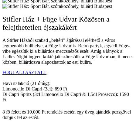
Stifler Ház + Füge Udvar Közösen a
felejthetetlen éjszakákért
A Stifler Házból szabad „beltéri” átjárással elérhető a város
legmenőbb bulihelye, a Füge Udvar is. Retro partyk, egyedi Füge-
vibe egészítik ki a biliárdos-meccsnézős estét. Amíg a lányok a
Ladies Night ingyen koktéljait szürcsölik a Füge Udvarban, ti meccs
közben, biliárdozva alapozhattok az esti bulira.
FOGLALJ ASZTALT
Havi italakció (21 óráig):
Limoncello Di Capri (3cl): 690 Ft
Di Capri Spritz (3cl Limoncello Di Capri & 1,5dl Prosecco): 1590
Ft
8 fő felett és 10.000 Ft rendelés esetén egy üveg ajándék pezsgővel
dobjuk fel az estéd.