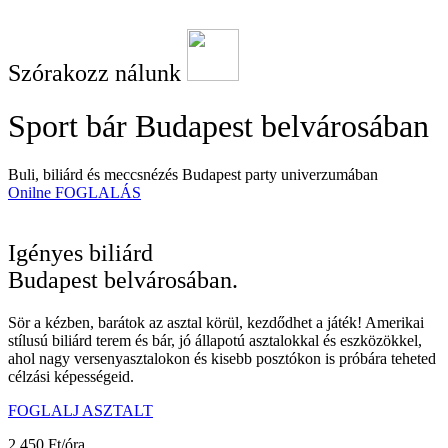
Szórakozz nálunk
Sport bár Budapest belvárosában
Buli, biliárd és meccsnézés Budapest party univerzumában
Onilne FOGLALÁS
Igényes biliárd
Budapest belvárosában.
Sör a kézben, barátok az asztal körül, kezdődhet a játék! Amerikai
stílusú biliárd terem és bár, jó állapotú asztalokkal és eszközökkel,
ahol nagy versenyasztalokon és kisebb posztókon is próbára teheted
célzási képességeid.
FOGLALJ ASZTALT
2.450 Ft/óra